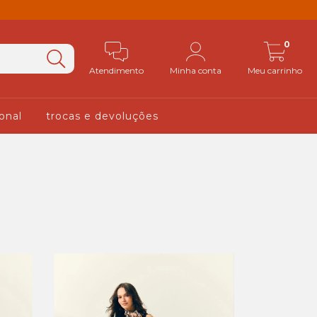
0
Atendimento
Minha conta
Meu carrinho
ional
trocas e devoluções