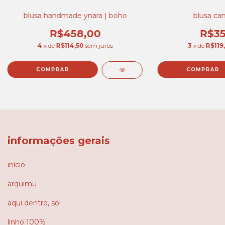
blusa handmade ynara | boho
blusa cam
R$458,00
R$35
4
x de
R$114,50
sem juros
3
x de
R$119
COMPRAR
COMPRAR
informações gerais
início
arquimu
aqui dentro, sol
linho 100%