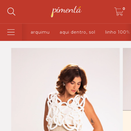
0
arquimu
aqui dentro, sol
linho 100%