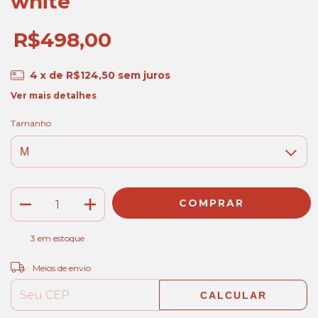
white
R$498,00
4
x de
R$124,50
sem juros
Ver mais detalhes
Tamanho
3
em estoque
ALTERAR CEP
Entregas para o CEP:
Meios de envio
CALCULAR