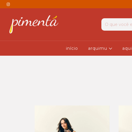
início
arquimu
aqui