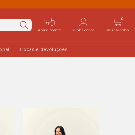
0
Atendimento
Minha conta
Meu carrinho
ional
trocas e devoluções