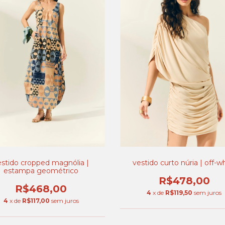
estido cropped magnólia |
vestido curto núria | off-w
estampa geométrico
R$478,00
R$468,00
4
x de
R$119,50
sem juros
4
x de
R$117,00
sem juros